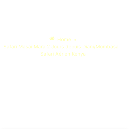
Safari Masai Mara 2 Jours
depuis Diani/Mombasa –
Safari Aérien Kenya
Home
»
Safari Masai Mara 2 Jours depuis Diani/Mombasa –
Safari Aérien Kenya