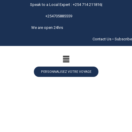
Speak to a Local Expert : +254 714 211816|
+254705885559
We are open 24hrs
Contact Us • Subscribe
PERSONNALISEZ VOTRE VOYAGE