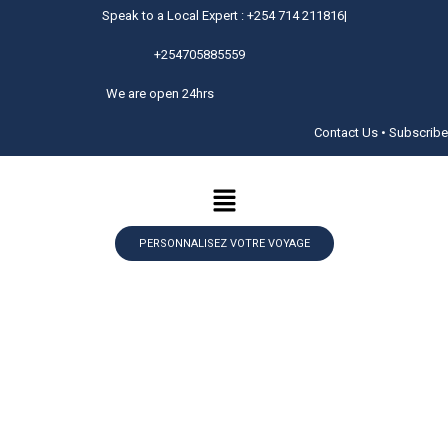
Speak to a Local Expert : +254 714 211816|
+254705885559
We are open 24hrs
Contact Us • Subscribe
PERSONNALISEZ VOTRE VOYAGE