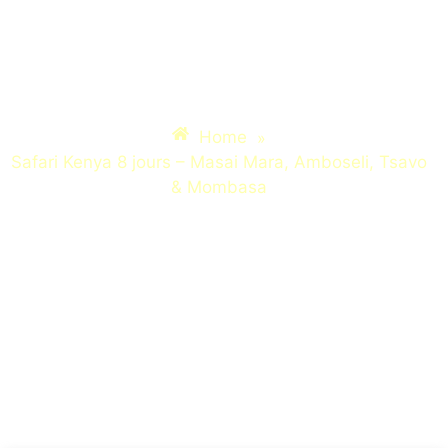
Safari Kenya 8 jours –
Masai Mara, Amboseli,
Tsavo & Mombasa
Home
»
Safari Kenya 8 jours – Masai Mara, Amboseli, Tsavo
& Mombasa