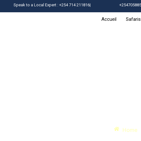
Speak to a Local Expert : +254 714 211816|
+25470588
Accueil
Safari
Safari Kenya 3 jours –
Kili
Home