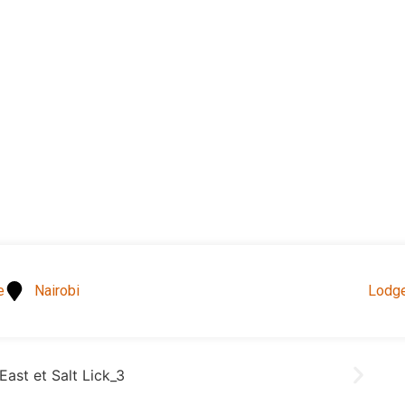
e
Nairobi
Lodg