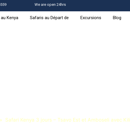
5559
We are open 24hrs
s au Kenya
Safaris au Départ de
Excursions
Blog
 Tsavo Est et Amboseli avec
mandjaro
Safari Kenya 3 jours – Tsavo Est et Amboseli avec Ki
»